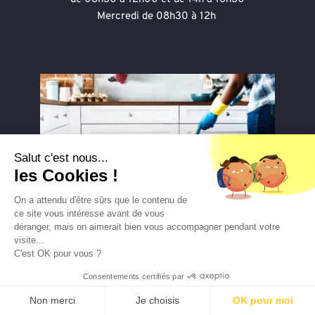
Mercredi de 08h30 à 12h 
Salut c'est nous...
les Cookies !
On a attendu d'être sûrs que le contenu de
ce site vous intéresse avant de vous
déranger, mais on aimerait bien vous accompagner pendant votre
visite...
C'est OK pour vous ?
Ménage et entretien maison
Consentements certifiés par
Non merci
Je choisis
OK pour moi