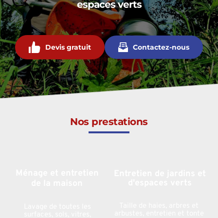
espaces verts
Devis gratuit
Contactez-nous
Nos prestations
Ménage et entretien 
Entretien de jardins et 
d'espaces verts
de la maison 
Taille de haies, arbres et 
Lavage de toutes les 
arbustes, entretien et tonte 
surfaces, sols, vitres, 