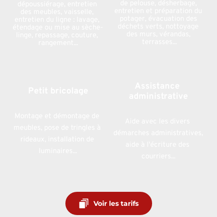
de pelouse, désherbage, 
dépoussiérage, entretien 
entretien et préparation du 
des meubles, vaisselle, 
potager, évacuation des 
entretien du ligne : lavage, 
déchets verts, nottoyage 
étendage ou mise au sèche-
des murs, vérandas, 
linge, repassage, couture, 
terrasses...
rangement...
Assistance 
Petit bricolage
administrative
Montage et démontage de 
Aide avec les divers 
meubles, pose de tringles à 
démarches administratives, 
rideaux, installation de 
aide à l'écriture des 
luminaires...
courriers...
Voir les tarifs